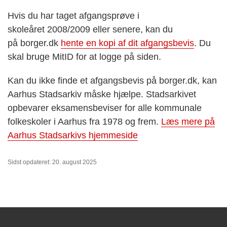
H
vis du har taget afgangsprøve i
skoleåret
2
0
0
8/
2
0
0
9 eller senere
, kan du
på
borger.dk
hente en kopi af dit afgangsbevis
. Du
skal bruge MitID for at logge på siden.
Kan du ikke finde et afgangsbevis på borger.dk, kan
Aarhus Stadsarkiv måske hjælpe. Stadsarkivet
opbevarer eksamensbeviser for alle kommunale
folkeskoler i Aarhus fra 1978 og frem.
Læs mere på
Aarhus Stadsarkivs hjemmeside
Sidst opdateret: 20. august 2025