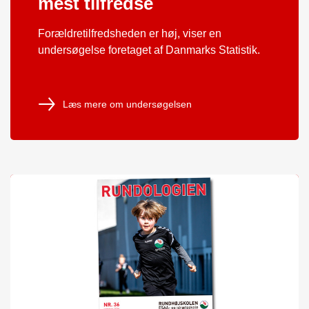
mest tilfredse
Forældretilfredsheden er høj, viser en
undersøgelse foretaget af Danmarks Statistik.
Læs mere om undersøgelsen