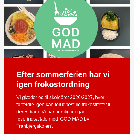
Efter sommerferien har vi
igen frokostordning
Vi glæder os til skoleåret 2026/2027, hvor
forældre igen kan forudbestille frokostretter til
deres barn. Vi har nemlig indgået
leveringsaftale med 'GOD MAD by
Tranbjergskolen'.