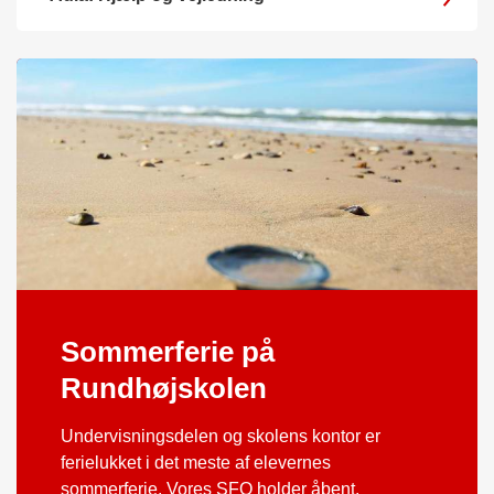
Sommerferie på
Rundhøjskolen
Undervisningsdelen og skolens kontor er
ferielukket i det meste af elevernes
sommerferie. Vores SFO holder åbent.