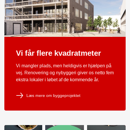
Vi får flere kvadratmeter
Vi mangler plads, men heldigvis er hjælpen på
vej. Renovering og nybyggeri giver os netto fem
ekstra lokaler i løbet af de kommende år.
Læs mere om byggeprojektet