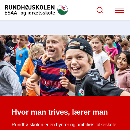
Hvor man trives, lærer man
Rundhøjskolen er en bynær og ambitiøs folkeskole