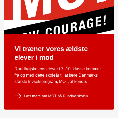
Vi træner vores ældste
elever i mod
Rundhøjskolens elever i 7.-10. klasse kommer
fra og med dette skoleår til at lære Danmarks
største trivselsprogram, MOT, at kende.
Læs mere om MOT på Rundhøjskolen