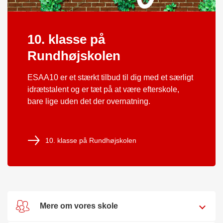
10. klasse på
Rundhøjskolen
ESAA10 er et stærkt tilbud til dig med et særligt
idrætstalent og er tæt på at være efterskole,
bare lige uden det der overnatning.
10. klasse på Rundhøjskolen
Mere om vores skole