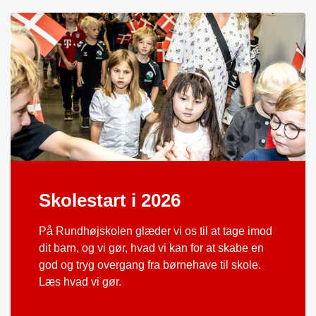
Skolestart i 2026
På Rundhøjskolen glæder vi os til at tage imod
dit barn, og vi gør, hvad vi kan for at skabe en
god og tryg overgang fra børnehave til skole.
Læs hvad vi gør.