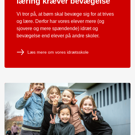
læring kræver bevægelse
Vi tror på, at børn skal bevæge sig for at trives
og lære. Derfor har vores elever mere (og
sjovere og mere spændende) idræt og
bevægelse end elever på andre skoler.
Læs mere om vores idrætsskole