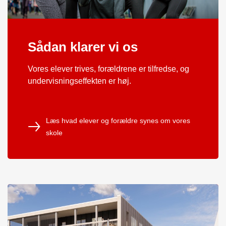
Sådan klarer vi os
Vores elever trives, forældrene er tilfredse, og
undervisningseffekten er høj.
Læs hvad elever og forældre synes om vores
skole