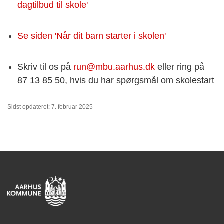
dagtilbud til skole'
Se siden 'Når dit barn starter i skolen'
Skriv til os på
run@mbu.aarhus.dk
eller ring på
87 13 85 50, hvis du har spørgsmål om skolestart
Sidst opdateret: 7. februar 2025