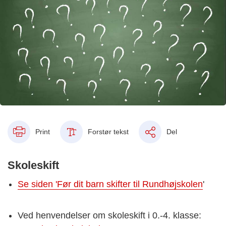
Print
Forstør tekst
Del
Skoleskift
Se siden 'Før dit barn skifter til Rundhøjskolen
'
Ved henvendelser om skoleskift i 0.-4. klasse: