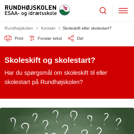
Tilbage til
Rundhøjskolen
Kontakt
Skoleskift eller skolestart?
Print
Forstør tekst
Del
Skoleskift og skolestart?
Har du spørgsmål om skoleskift til eller
skolestart på Rundhøjskolen?