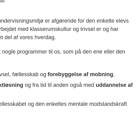
Del
 undervisningsmiljø er afgørende for den enkelte elevs
rbejdet med klasserumskultur og trivsel er og har
ret del af vores hverdag.
aget nogle programmer til os, som på den ene eller den
ivsel, fællesskab og
forebyggelse af mobning
,
ktløsning
og fra tid til anden også med
uddannelse af
 fællesskabet og den enkeltes mentale modstandskraft