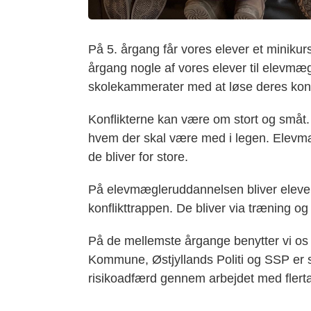
På 5. årgang får vores elever et minikurs
årgang nogle af vores elever til elevmægl
skolekammerater med at løse deres konfli
Konflikterne kan være om stort og små
hvem der skal være med i legen. Elevmæ
de bliver for store.
På elevmægleruddannelsen bliver eleverne
konflikttrappen. De bliver via træning og
På de mellemste årgange benytter vi os 
Kommune, Østjyllands Politi og SSP er 
risikoadfærd gennem arbejdet med flerta