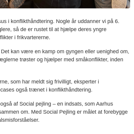
us i konflikthåndtering. Nogle år uddanner vi på 6.
ere, så de er rustet til at hjælpe deres yngre
kter i frikvartererne.
t. Det kan være en kamp om gyngen eller uenighed om,
glerne trøster og hjælper med småkonflikter, inden
, som har meldt sig frivilligt, eksperter i
 cases også trænet i konflikthåndtering.
også af Social pejling – en indsats, som Aarhus
sammen om. Med Social Pejling er målet at forebygge
lsmisforståelser.