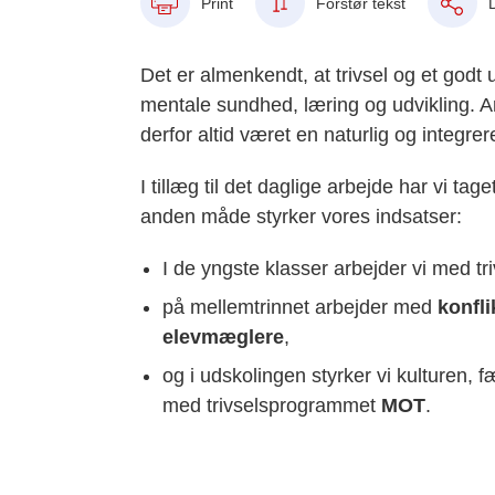
Print
Forstør tekst
Det er almenkendt, at trivsel og et godt
mentale sundhed, læring og udvikling. A
derfor altid været en naturlig og integre
I tillæg til det daglige arbejde har vi t
anden måde styrker vores indsatser:
I de yngste klasser arbejder vi med tr
på mellemtrinnet arbejder med
konfli
elevmæglere
,
og i udskolingen styrker vi kulturen,
med trivselsprogrammet
MOT
.