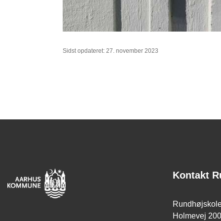
Sidst opdateret: 27. november 2023
Kontakt R
Rundhøjskol
Holmevej 20