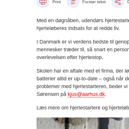
Print
Forstør tekst
Med en døgnåben, udendørs hjertestarter
hjerteløberes indsats for at redde liv.
I Danmark er vi verdens bedste til genopl
mennesker træder til, så snart en person
overlevelsen efter hjertestop.
Skolen har en aftale med et firma, der lø
batterier altid er up-to-date – også når 
problemer med hjertestarteren, beder vi 
Sørensen på
kjus@aarhus.dk
.
Læs mere om hjertestartere og hjertelø