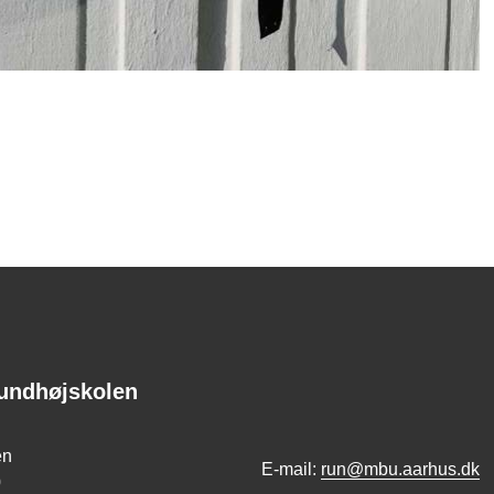
undhøjskolen
en
E-mail:
run@mbu.aarhus.dk
0