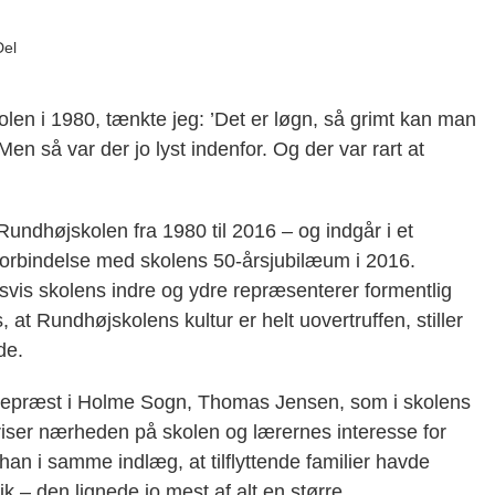
Del
olen i 1980, tænkte jeg: ’Det er løgn, så grimt kan man
en så var der jo lyst indenfor. Og der var rart at
ndhøjskolen fra 1980 til 2016 – og indgår i et
 forbindelse med skolens 50-årsjubilæum i 2016.
dsvis skolens indre og ydre repræsenterer formentlig
t Rundhøjskolens kultur er helt uovertruffen, stiller
de.
epræst i Holme Sogn, Thomas Jensen, som i skolens
priser nærheden på skolen og lærernes interesse for
an i samme indlæg, at tilflyttende familier havde
rik – den lignede jo mest af alt en større