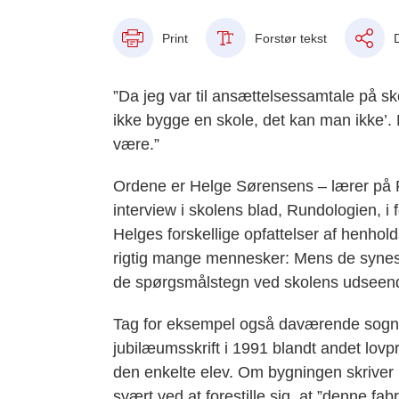
Print
Forstør tekst
”Da jeg var til ansættelsessamtale på sk
ikke bygge en skole, det kan man ikke’. M
være.”
Ordene er Helge Sørensens – lærer på Ru
interview i skolens blad, Rundologien, i
Helges forskellige opfattelser af henhol
rigtig mange mennesker: Mens de synes, a
de spørgsmålstegn ved skolens udseen
Tag for eksempel også daværende sogn
jubilæumsskrift i 1991 blandt andet lov
den enkelte elev. Om bygningen skriver h
svært ved at forestille sig, at ”denne fab