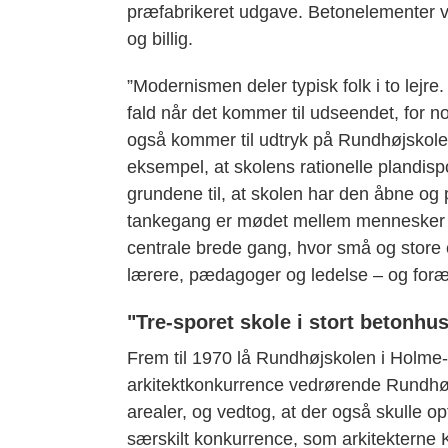
præfabrikeret udgave. Betonelementer v
og billig.
”Modernismen deler typisk folk i to lejre
fald når det kommer til udseendet, for 
også kommer til udtryk på Rundhøjskolen,
eksempel, at skolens rationelle plandi
grundene til, at skolen har den åbne og 
tankegang er mødet mellem mennesker vi
centrale brede gang, hvor små og stor
lærere, pædagoger og ledelse – og foræld
"Tre-sporet skole i stort betonhu
Frem til 1970 lå Rundhøjskolen i Hol
arkitektkonkurrence vedrørende Rundhø
arealer, og vedtog, at der også skulle o
særskilt konkurrence, som arkitekterne