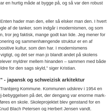
ar en hurtig måde at bygge på, og så var den robust
. Enten hader man den, eller så elsker man den. I hvert
nogle af de tanker, som indgår i modernismen, og som
 tror jeg faktisk, mange godt kan lide. Jeg mener for
sponering og sammenhængende struktur er en af
positive kultur, som den har. I modernismens
gtigt, og det ser man jo blandt andet på skolens
e elever myldrer mellem hinanden – sammen med både
re for den sags skyld,” siger Kristian.
s" - japansk og schweizisk arkitektur
me-Tranbjerg Kommune. Kommunen udskrev i 1954 en
j-bebyggelsen på det, der dengang var enorme mark-
pføres en skole. Skoleprojektet blev genstand for en
 Knud Blach Petersen og Herbert Jensen vandt.