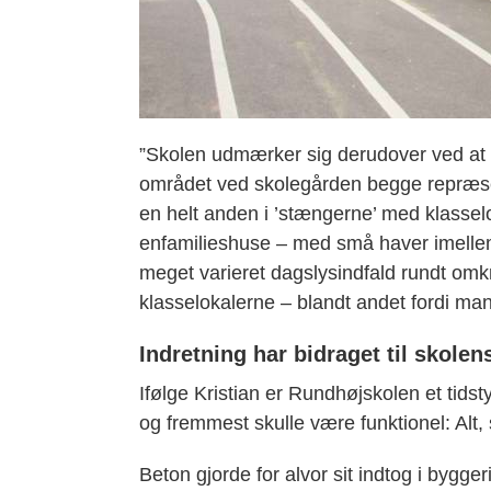
”Skolen udmærker sig derudover ved at 
området ved skolegården begge repræse
en helt anden i ’stængerne’ med klasselo
enfamilieshuse – med små haver imellem.
meget varieret dagslysindfald rundt omkr
klasselokalerne – blandt andet fordi man
Indretning har bidraget til skolen
Ifølge Kristian er Rundhøjskolen et tidst
og fremmest skulle være funktionel: Alt, 
Beton gjorde for alvor sit indtog i bygger