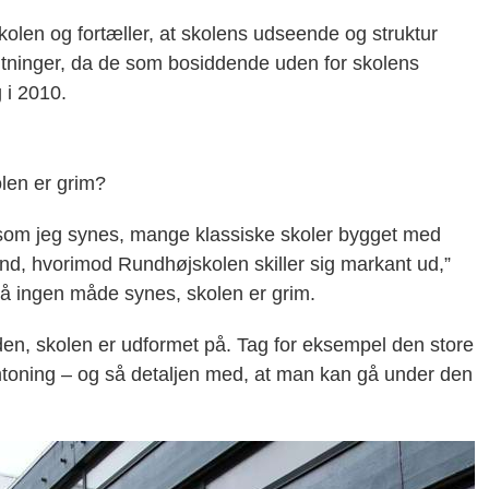
skolen og fortæller, at skolens udseende og struktur
ragtninger, da de som bosiddende uden for skolens
g i 2010.
len er grim?
, som jeg synes, mange klassiske skoler bygget med
nd, hvorimod Rundhøjskolen skiller sig markant ud,”
på ingen måde synes, skolen er grim.
en, skolen er udformet på. Tag for eksempel den store
emtoning – og så detaljen med, at man kan gå under den