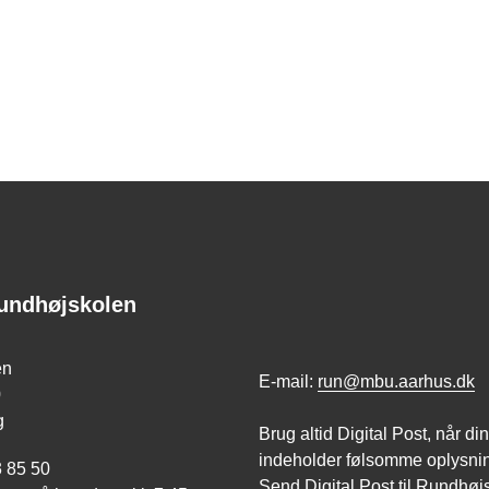
undhøjskolen
en
E-mail:
run@mbu.aarhus.dk
0
g
Brug altid Digital Post, når d
indeholder følsomme oplysni
3 85 50
Send Digital Post til Rundhøj