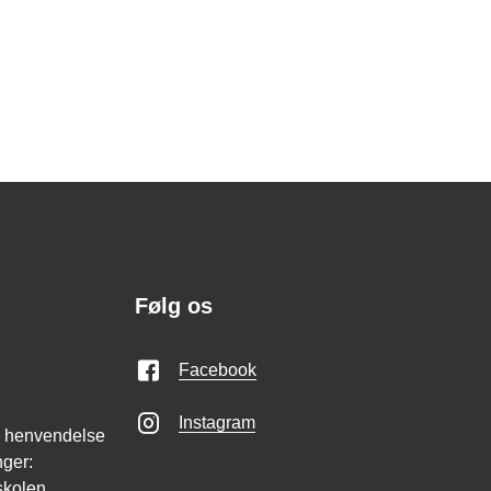
Følg os
Facebook
Instagram
in henvendelse
nger:
skolen