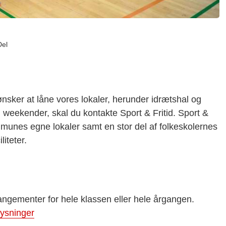
Del
 ønsker
at låne vores lokaler, herunder idrætshal og
i weekender, skal
du
kontakte Sport & Fritid
. Sport &
munes egne lokaler samt en stor del af folkeskolernes
iteter.
rangementer for hele klassen eller hele årgangen.
lysninger