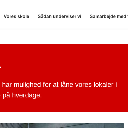
Vores skole
Sådan underviser vi
Samarbejde med 
r
har mulighed for at låne vores lokaler i
5 på hverdage.