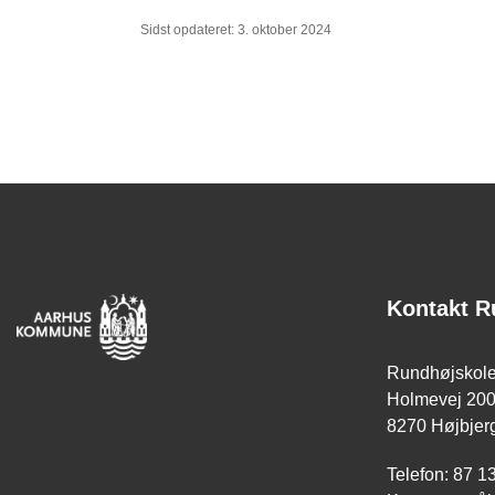
Sidst opdateret: 3. oktober 2024
Kontakt R
Rundhøjskol
Holmevej 20
8270 Højbjer
Telefon: 87 1