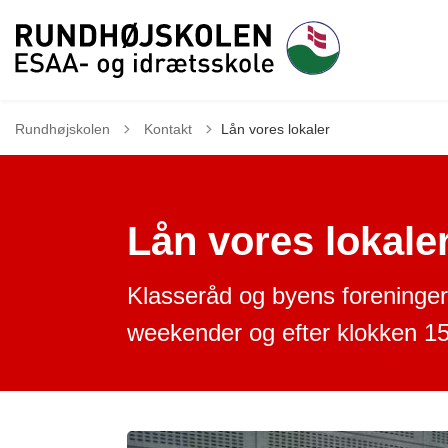
Tilbage til
Rundhøjskolen
Kontakt
Lån vores lokaler
Lån vores lokale
Klasseråd og byens foreninger 
weekender og efter klokken 1