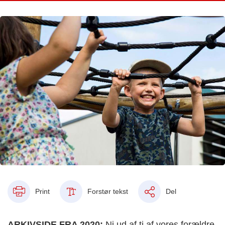
Print
Forstør tekst
Del
ARKIVSIDE FRA 2020:
Ni ud af ti af vores forældre