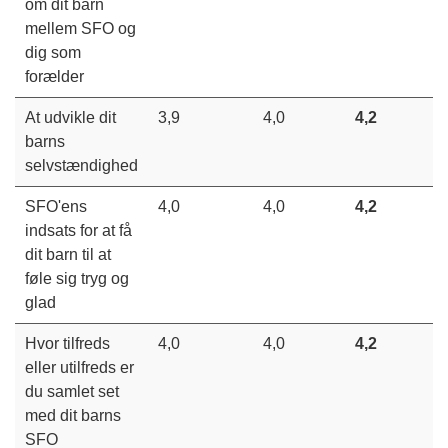
om dit barn
mellem SFO og
dig som
forælder
At udvikle dit
3,9
4,0
4,2
barns
selvstændighed
SFO'ens
4,0
4,0
4,2
indsats for at få
dit barn til at
føle sig tryg og
glad
Hvor tilfreds
4,0
4,0
4,2
eller utilfreds er
du samlet set
med dit barns
SFO