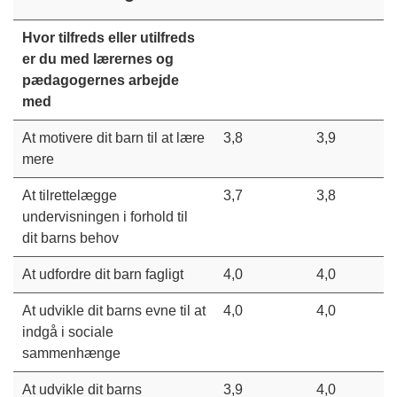
Hvor tilfreds eller utilfreds
er du med lærernes og
pædagogernes arbejde
med
At motivere dit barn til at lære
3,8
3,9
mere
At tilrettelægge
3,7
3,8
undervisningen i forhold til
dit barns behov
At udfordre dit barn fagligt
4,0
4,0
At udvikle dit barns evne til at
4,0
4,0
indgå i sociale
sammenhænge
At udvikle dit barns
3,9
4,0