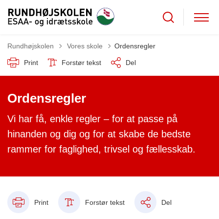
Tilbage til
Rundhøjskolen
Vores skole
Ordensregler
Print
Forstør tekst
Del
Ordensregler
Vi har få, enkle regler – for at passe på
hinanden og dig og for at skabe de bedste
rammer for faglighed, trivsel og fællesskab.
Print
Forstør tekst
Del